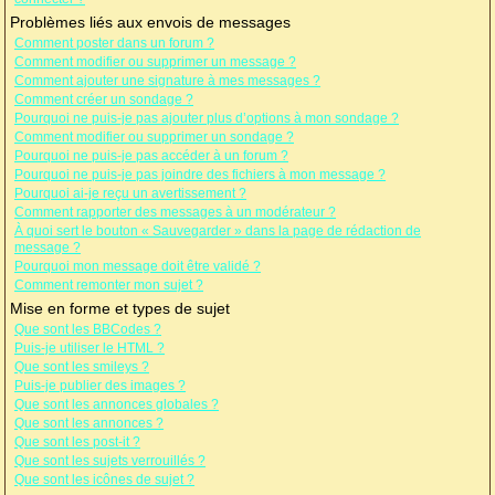
Problèmes liés aux envois de messages
Comment poster dans un forum ?
Comment modifier ou supprimer un message ?
Comment ajouter une signature à mes messages ?
Comment créer un sondage ?
Pourquoi ne puis-je pas ajouter plus d’options à mon sondage ?
Comment modifier ou supprimer un sondage ?
Pourquoi ne puis-je pas accéder à un forum ?
Pourquoi ne puis-je pas joindre des fichiers à mon message ?
Pourquoi ai-je reçu un avertissement ?
Comment rapporter des messages à un modérateur ?
À quoi sert le bouton « Sauvegarder » dans la page de rédaction de
message ?
Pourquoi mon message doit être validé ?
Comment remonter mon sujet ?
Mise en forme et types de sujet
Que sont les BBCodes ?
Puis-je utiliser le HTML ?
Que sont les smileys ?
Puis-je publier des images ?
Que sont les annonces globales ?
Que sont les annonces ?
Que sont les post-it ?
Que sont les sujets verrouillés ?
Que sont les icônes de sujet ?