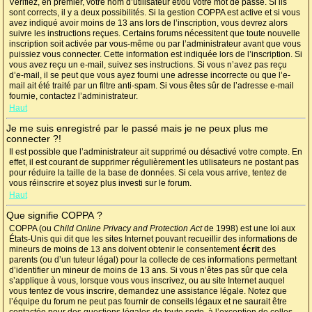
Vérifiez, en premier, votre nom d’utilisateur et/ou votre mot de passe. Si ils
sont corrects, il y a deux possibilités. Si la gestion COPPA est active et si vous
avez indiqué avoir moins de 13 ans lors de l’inscription, vous devrez alors
suivre les instructions reçues. Certains forums nécessitent que toute nouvelle
inscription soit activée par vous-même ou par l’administrateur avant que vous
puissiez vous connecter. Cette information est indiquée lors de l’inscription. Si
vous avez reçu un e-mail, suivez ses instructions. Si vous n’avez pas reçu
d’e-mail, il se peut que vous ayez fourni une adresse incorrecte ou que l’e-
mail ait été traité par un filtre anti-spam. Si vous êtes sûr de l’adresse e-mail
fournie, contactez l’administrateur.
Haut
Je me suis enregistré par le passé mais je ne peux plus me
connecter ?!
Il est possible que l’administrateur ait supprimé ou désactivé votre compte. En
effet, il est courant de supprimer régulièrement les utilisateurs ne postant pas
pour réduire la taille de la base de données. Si cela vous arrive, tentez de
vous réinscrire et soyez plus investi sur le forum.
Haut
Que signifie COPPA ?
COPPA (ou
Child Online Privacy and Protection Act
de 1998) est une loi aux
États-Unis qui dit que les sites Internet pouvant recueillir des informations de
mineurs de moins de 13 ans doivent obtenir le consentement
écrit
des
parents (ou d’un tuteur légal) pour la collecte de ces informations permettant
d’identifier un mineur de moins de 13 ans. Si vous n’êtes pas sûr que cela
s’applique à vous, lorsque vous vous inscrivez, ou au site Internet auquel
vous tentez de vous inscrire, demandez une assistance légale. Notez que
l’équipe du forum ne peut pas fournir de conseils légaux et ne saurait être