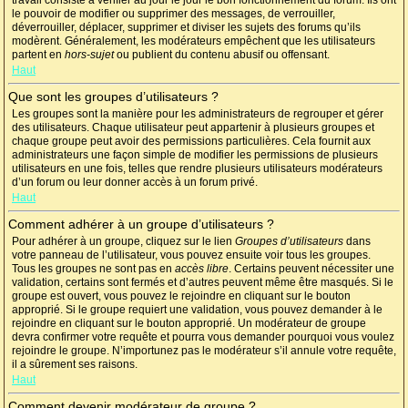
travail consiste à vérifier au jour le jour le bon fonctionnement du forum. Ils ont
le pouvoir de modifier ou supprimer des messages, de verrouiller,
déverrouiller, déplacer, supprimer et diviser les sujets des forums qu’ils
modèrent. Généralement, les modérateurs empêchent que les utilisateurs
partent en
hors-sujet
ou publient du contenu abusif ou offensant.
Haut
Que sont les groupes d’utilisateurs ?
Les groupes sont la manière pour les administrateurs de regrouper et gérer
des utilisateurs. Chaque utilisateur peut appartenir à plusieurs groupes et
chaque groupe peut avoir des permissions particulières. Cela fournit aux
administrateurs une façon simple de modifier les permissions de plusieurs
utilisateurs en une fois, telles que rendre plusieurs utilisateurs modérateurs
d’un forum ou leur donner accès à un forum privé.
Haut
Comment adhérer à un groupe d’utilisateurs ?
Pour adhérer à un groupe, cliquez sur le lien
Groupes d’utilisateurs
dans
votre panneau de l’utilisateur, vous pouvez ensuite voir tous les groupes.
Tous les groupes ne sont pas en
accès libre
. Certains peuvent nécessiter une
validation, certains sont fermés et d’autres peuvent même être masqués. Si le
groupe est ouvert, vous pouvez le rejoindre en cliquant sur le bouton
approprié. Si le groupe requiert une validation, vous pouvez demander à le
rejoindre en cliquant sur le bouton approprié. Un modérateur de groupe
devra confirmer votre requête et pourra vous demander pourquoi vous voulez
rejoindre le groupe. N’importunez pas le modérateur s’il annule votre requête,
il a sûrement ses raisons.
Haut
Comment devenir modérateur de groupe ?