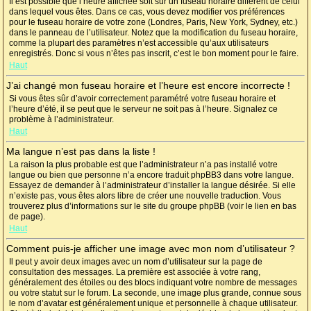
Il est possible que l’heure affichée soit sur un fuseau horaire différent de celui
dans lequel vous êtes. Dans ce cas, vous devez modifier vos préférences
pour le fuseau horaire de votre zone (Londres, Paris, New York, Sydney, etc.)
dans le panneau de l’utilisateur. Notez que la modification du fuseau horaire,
comme la plupart des paramètres n’est accessible qu’aux utilisateurs
enregistrés. Donc si vous n’êtes pas inscrit, c’est le bon moment pour le faire.
Haut
J’ai changé mon fuseau horaire et l’heure est encore incorrecte !
Si vous êtes sûr d’avoir correctement paramétré votre fuseau horaire et
l’heure d’été, il se peut que le serveur ne soit pas à l’heure. Signalez ce
problème à l’administrateur.
Haut
Ma langue n’est pas dans la liste !
La raison la plus probable est que l’administrateur n’a pas installé votre
langue ou bien que personne n’a encore traduit phpBB3 dans votre langue.
Essayez de demander à l’administrateur d’installer la langue désirée. Si elle
n’existe pas, vous êtes alors libre de créer une nouvelle traduction. Vous
trouverez plus d’informations sur le site du groupe phpBB (voir le lien en bas
de page).
Haut
Comment puis-je afficher une image avec mon nom d’utilisateur ?
Il peut y avoir deux images avec un nom d’utilisateur sur la page de
consultation des messages. La première est associée à votre rang,
généralement des étoiles ou des blocs indiquant votre nombre de messages
ou votre statut sur le forum. La seconde, une image plus grande, connue sous
le nom d’avatar est généralement unique et personnelle à chaque utilisateur.