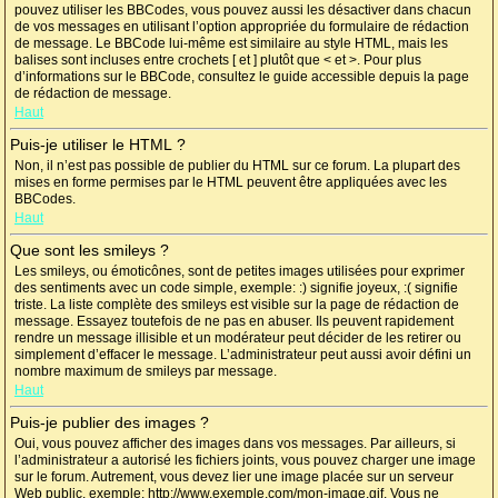
pouvez utiliser les BBCodes, vous pouvez aussi les désactiver dans chacun
de vos messages en utilisant l’option appropriée du formulaire de rédaction
de message. Le BBCode lui-même est similaire au style HTML, mais les
balises sont incluses entre crochets [ et ] plutôt que < et >. Pour plus
d’informations sur le BBCode, consultez le guide accessible depuis la page
de rédaction de message.
Haut
Puis-je utiliser le HTML ?
Non, il n’est pas possible de publier du HTML sur ce forum. La plupart des
mises en forme permises par le HTML peuvent être appliquées avec les
BBCodes.
Haut
Que sont les smileys ?
Les smileys, ou émoticônes, sont de petites images utilisées pour exprimer
des sentiments avec un code simple, exemple: :) signifie joyeux, :( signifie
triste. La liste complète des smileys est visible sur la page de rédaction de
message. Essayez toutefois de ne pas en abuser. Ils peuvent rapidement
rendre un message illisible et un modérateur peut décider de les retirer ou
simplement d’effacer le message. L’administrateur peut aussi avoir défini un
nombre maximum de smileys par message.
Haut
Puis-je publier des images ?
Oui, vous pouvez afficher des images dans vos messages. Par ailleurs, si
l’administrateur a autorisé les fichiers joints, vous pouvez charger une image
sur le forum. Autrement, vous devez lier une image placée sur un serveur
Web public, exemple: http://www.exemple.com/mon-image.gif. Vous ne