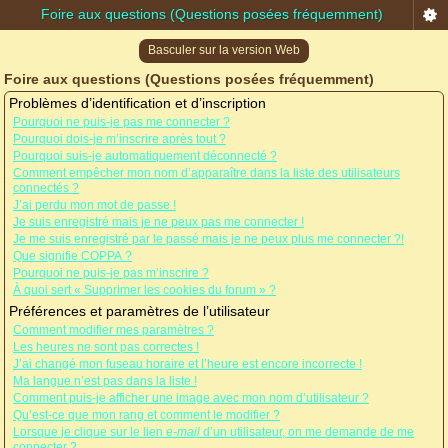
Foire aux questions (Questions posées fréquemment)
Basculer sur la version Web
Foire aux questions (Questions posées fréquemment)
Problèmes d’identification et d’inscription
Pourquoi ne puis-je pas me connecter ?
Pourquoi dois-je m’inscrire après tout ?
Pourquoi suis-je automatiquement déconnecté ?
Comment empêcher mon nom d’apparaître dans la liste des utilisateurs
connectés ?
J’ai perdu mon mot de passe !
Je suis enregistré mais je ne peux pas me connecter !
Je me suis enregistré par le passé mais je ne peux plus me connecter ?!
Que signifie COPPA ?
Pourquoi ne puis-je pas m’inscrire ?
À quoi sert « Supprimer les cookies du forum » ?
Préférences et paramètres de l’utilisateur
Comment modifier mes paramètres ?
Les heures ne sont pas correctes !
J’ai changé mon fuseau horaire et l’heure est encore incorrecte !
Ma langue n’est pas dans la liste !
Comment puis-je afficher une image avec mon nom d’utilisateur ?
Qu’est-ce que mon rang et comment le modifier ?
Lorsque je clique sur le lien
e-mail
d’un utilisateur, on me demande de me
connecter ?