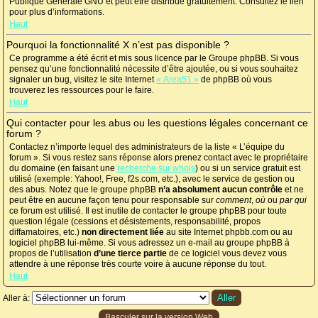
Publique Générale GNU et peut être distribué gratuitement. Consultez le lien
pour plus d’informations.
Haut
Pourquoi la fonctionnalité X n’est pas disponible ?
Ce programme a été écrit et mis sous licence par le Groupe phpBB. Si vous
pensez qu’une fonctionnalité nécessite d’être ajoutée, ou si vous souhaitez
signaler un bug, visitez le site Internet
« Area51 »
de phpBB où vous
trouverez les ressources pour le faire.
Haut
Qui contacter pour les abus ou les questions légales concernant ce
forum ?
Contactez n’importe lequel des administrateurs de la liste « L’équipe du
forum ». Si vous restez sans réponse alors prenez contact avec le propriétaire
du domaine (en faisant une
recherche sur whois
) ou si un service gratuit est
utilisé (exemple: Yahoo!, Free, f2s.com, etc.), avec le service de gestion ou
des abus. Notez que le groupe phpBB
n’a absolument aucun contrôle
et ne
peut être en aucune façon tenu pour responsable sur
comment
,
où
ou
par qui
ce forum est utilisé. Il est inutile de contacter le groupe phpBB pour toute
question légale (cessions et désistements, responsabilité, propos
diffamatoires, etc.)
non directement liée
au site Internet phpbb.com ou au
logiciel phpBB lui-même. Si vous adressez un e-mail au groupe phpBB à
propos de l’utilisation
d’une tierce partie
de ce logiciel vous devez vous
attendre à une réponse très courte voire à aucune réponse du tout.
Haut
Aller à:
Basculer sur la version Web