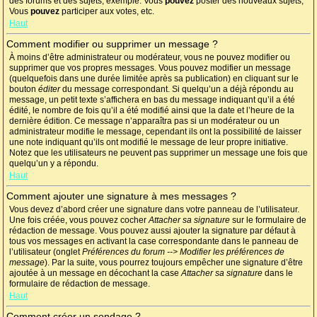
des forums et des sujets, exemple: Vous
pouvez
poster des nouveaux sujets,
Vous
pouvez
participer aux votes, etc.
Haut
Comment modifier ou supprimer un message ?
À moins d’être administrateur ou modérateur, vous ne pouvez modifier ou
supprimer que vos propres messages. Vous pouvez modifier un message
(quelquefois dans une durée limitée après sa publication) en cliquant sur le
bouton
éditer
du message correspondant. Si quelqu’un a déjà répondu au
message, un petit texte s’affichera en bas du message indiquant qu’il a été
édité, le nombre de fois qu’il a été modifié ainsi que la date et l’heure de la
dernière édition. Ce message n’apparaîtra pas si un modérateur ou un
administrateur modifie le message, cependant ils ont la possibilité de laisser
une note indiquant qu’ils ont modifié le message de leur propre initiative.
Notez que les utilisateurs ne peuvent pas supprimer un message une fois que
quelqu’un y a répondu.
Haut
Comment ajouter une signature à mes messages ?
Vous devez d’abord créer une signature dans votre panneau de l’utilisateur.
Une fois créée, vous pouvez cocher
Attacher sa signature
sur le formulaire de
rédaction de message. Vous pouvez aussi ajouter la signature par défaut à
tous vos messages en activant la case correspondante dans le panneau de
l’utilisateur (onglet
Préférences du forum --> Modifier les préférences de
message
). Par la suite, vous pourrez toujours empêcher une signature d’être
ajoutée à un message en décochant la case
Attacher sa signature
dans le
formulaire de rédaction de message.
Haut
Comment créer un sondage ?