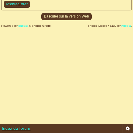
M’enregistrer
Basculer sur la version Web
Powered by
phpBB
© phpBB Group.
phpBB Mobile / SEO by
Artodia
.
Index du forum