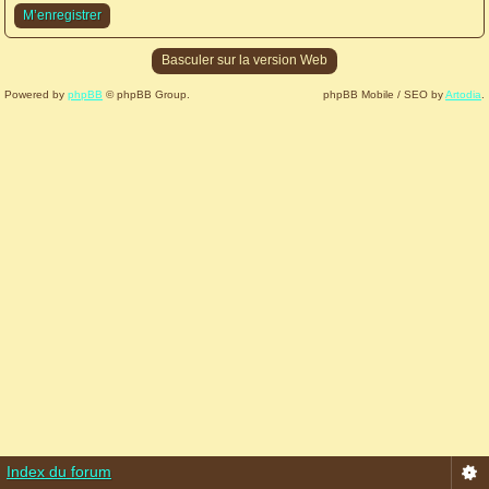
M’enregistrer
Basculer sur la version Web
Powered by
phpBB
© phpBB Group.
phpBB Mobile / SEO by
Artodia
.
Index du forum