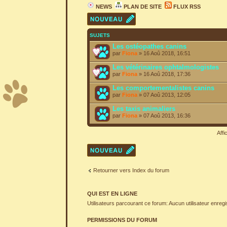
NEWS
PLAN DE SITE
FLUX RSS
Écrire un nouveau
sujet
SUJETS
Les ostéopathes canins
par
Fiona
» 16 Aoû 2018, 16:51
Les vétérinaires ophtalmologistes
par
Fiona
» 16 Aoû 2018, 17:36
Les comportementalistes canins
par
Fiona
» 07 Aoû 2013, 12:05
Les taxis animaliers
par
Fiona
» 07 Aoû 2013, 16:36
Affi
Écrire un nouveau
sujet
Retourner vers Index du forum
QUI EST EN LIGNE
Utilisateurs parcourant ce forum: Aucun utilisateur enregis
PERMISSIONS DU FORUM