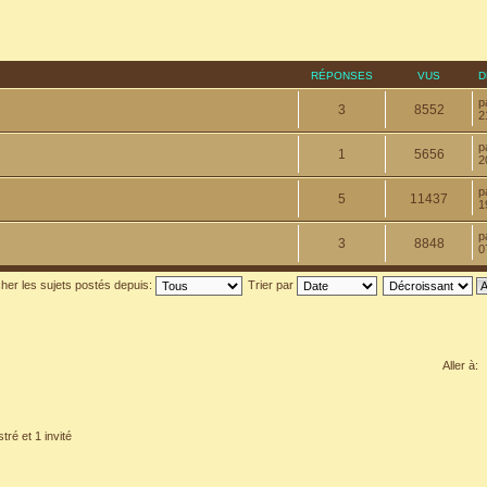
RÉPONSES
VUS
D
p
3
8552
2
p
1
5656
2
p
5
11437
1
p
3
8848
0
cher les sujets postés depuis:
Trier par
Aller à:
tré et 1 invité