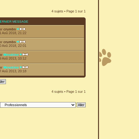
4 sujets • Page
1
sur
1
ERNIER MESSAGE
ar
crumbs
1 Aoû 2018, 21:22
ar
crumbs
0 Aoû 2018, 22:01
ar
Mevakine
9 Aoû 2013, 10:12
ar
Mevakine
7 Aoû 2013, 20:18
4 sujets • Page
1
sur
1